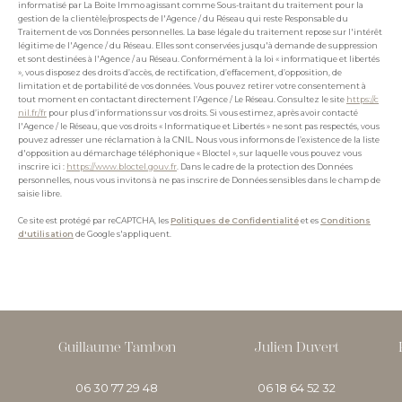
informatisé par La Boite Immo agissant comme Sous-traitant du traitement pour la
gestion de la clientèle/prospects de l'Agence / du Réseau qui reste Responsable du
Traitement de vos Données personnelles. La base légale du traitement repose sur l'intérêt
légitime de l'Agence / du Réseau. Elles sont conservées jusqu'à demande de suppression
et sont destinées à l'Agence / au Réseau. Conformément à la loi « informatique et libertés
», vous disposez des droits d’accès, de rectification, d’effacement, d’opposition, de
limitation et de portabilité de vos données. Vous pouvez retirer votre consentement à
tout moment en contactant directement l’Agence / Le Réseau. Consultez le site
https://c
nil.fr/fr
pour plus d’informations sur vos droits. Si vous estimez, après avoir contacté
l'Agence / le Réseau, que vos droits « Informatique et Libertés » ne sont pas respectés, vous
pouvez adresser une réclamation à la CNIL. Nous vous informons de l’existence de la liste
d'opposition au démarchage téléphonique « Bloctel », sur laquelle vous pouvez vous
inscrire ici :
https://www.bloctel.gouv.fr
. Dans le cadre de la protection des Données
personnelles, nous vous invitons à ne pas inscrire de Données sensibles dans le champ de
saisie libre.
Ce site est protégé par reCAPTCHA, les
Politiques de Confidentialité
et es
Conditions
d'utilisation
de Google s'appliquent.
Guillaume Tambon
Julien Duvert
06 30 77 29 48
06 18 64 52 32