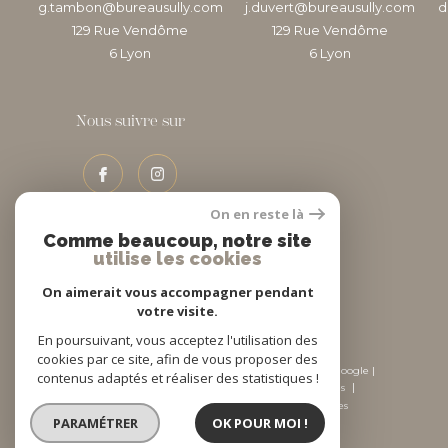
g.tambon@bureausully.com
j.duvert@bureausully.com
d
129 Rue Vendôme
129 Rue Vendôme
6
lyon
6
lyon
Nous suivre sur
On en reste là
Comme beaucoup, notre site
utilise les cookies
Adhérents
On aimerait vous accompagner pendant
votre visite.
En poursuivant, vous acceptez l'utilisation des
cookies par ce site, afin de vous proposer des
© 2026 | Tous droits réservés | Traduction powered by Google |
contenus adaptés et réaliser des statistiques !
Nos honoraires
Plan du site
Mentions légales
Admin
Nos liens
Politique RGPD
Cookies
PARAMÉTRER
OK POUR MOI !