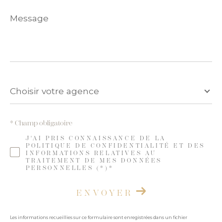
Message
*
Choisir
votre
Choisir votre agence
agence
* Champ obligatoire
J'AI PRIS CONNAISSANCE DE LA
POLITIQUE DE CONFIDENTIALITÉ ET DES
INFORMATIONS RELATIVES AU
TRAITEMENT DE MES DONNÉES
PERSONNELLES (*)*
ENVOYER
Les informations recueillies sur ce formulaire sont enregistrées dans un fichier