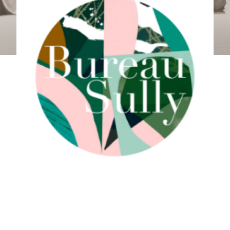
Budget
Budget
Surface
Surface
Pièces
Pièces
Référence
AFFINER LES CRITÈRES
TERRASSE
PARKING
PISCINE
FILTRER PAR