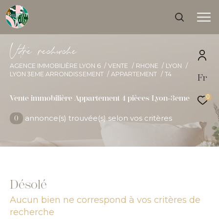
V
o
r
e
r
e
c
e
c
e
AGENCE IMMOBILIÈRE LYON 6
VENTE
RHONE
LYON
LYON 3EME ARRONDISSEMENT
APPARTEMENT
T4
Fr
Effectuer une recherche
et trouver le bien qui correspond à vos critères
0
Vente immobilière Appartement 4 pièces Lyon-3eme
annonce(s) trouvée(s) selon vos critères
0
Type
d'offre
Acheter
Type
de
Type de bien
bien
Désolé
Ville
Aucun bien ne correspond à vos critères de
recherche