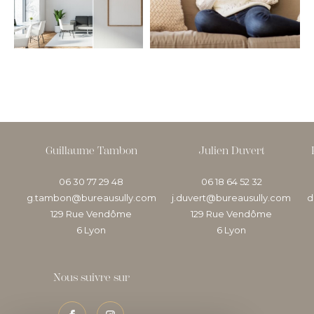
COUPS DE COEUR
EXCLUSIVITÉS
NOUVEAUTÉS
RECHERCHER
Guillaume Tambon
Julien Duvert
06 30 77 29 48
06 18 64 52 32
g.tambon@bureausully.com
j.duvert@bureausully.com
d
129 Rue Vendôme
129 Rue Vendôme
6
lyon
6
lyon
Nous suivre sur