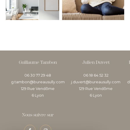
COUPS DE COEUR
EXCLUSIVITÉS
NOUVEAUTÉS
RECHERCHER
Guillaume Tambon
Julien Duvert
06 30 77 29 48
06 18 64 52 32
g.tambon@bureausully.com
j.duvert@bureausully.com
d
129 Rue Vendôme
129 Rue Vendôme
6
lyon
6
lyon
Nous suivre sur