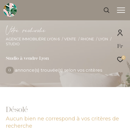
V
o
r
e
r
e
c
e
c
e
AGENCE IMMOBILIÈRE LYON 6
VENTE
RHONE
LYON
STUDIO
Fr
Effectuer une recherche
et trouver le bien qui correspond à vos critères
0
Studio à vendre Lyon
annonce(s) trouvée(s) selon vos critères
0
Type
d'offre
Acheter
Type
de
Type de bien
bien
Désolé
Ville
Aucun bien ne correspond à vos critères de
recherche