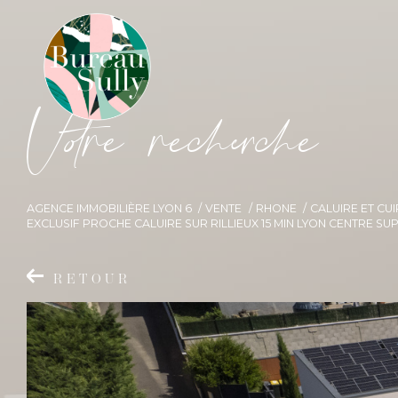
V
o
r
e
r
e
c
e
c
e
AGENCE IMMOBILIÈRE LYON 6
VENTE
RHONE
CALUIRE ET CU
EXCLUSIF PROCHE CALUIRE SUR RILLIEUX 15 MIN LYON CENTRE 
RETOUR