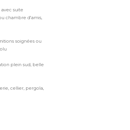
 avec suite
 ou chambre d'amis,
nitions soignées ou
olu
ion plein sud, belle
ie, cellier, pergola,