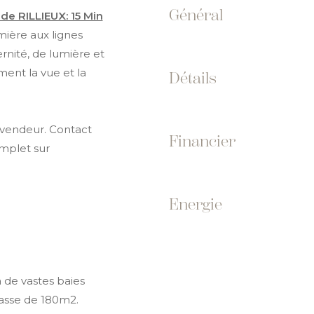
Général
de RILLIEUX: 15 Min
ière aux lignes
rnité, de lumière et
ment la vue et la
Détails
 vendeur. Contact
Financier
mplet sur
Energie
à de vastes baies
rasse de 180m2.