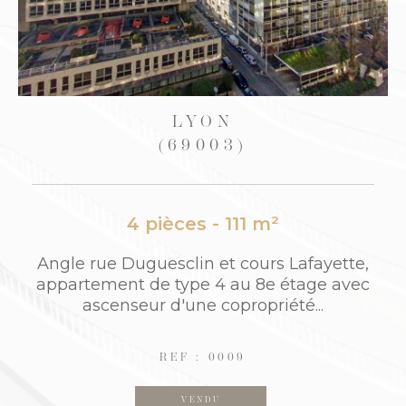
CALUIRE-ET-CUIRE
(69300)
2 pièces - 61,50 m²
yette,
Proche CALUIRE ET CUIRE: "Résidence 
e avec
ON PLAGE" / Quai Joseph Gillet. 5 min 
.
nnel Croix Rousse. Au 5ème étage/6...
REF : 690
VENDU