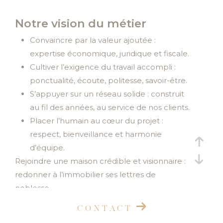
Budget
Budget
Notre vision du métier
Surface
Convaincre par la valeur ajoutée :
Surface
expertise économique, juridique et fiscale.
Cultiver l’exigence du travail accompli :
Pièces
ponctualité, écoute, politesse, savoir-être.
Pièces
S’appuyer sur un réseau solide : construit
Référence
au fil des années, au service de nos clients.
Placer l’humain au cœur du projet :
respect, bienveillance et harmonie
d’équipe.
AFFINER LES CRITÈRES
Rejoindre une maison crédible et visionnaire :
TERRASSE
PARKING
PISCINE
redonner à l’immobilier ses lettres de
noblesse.
FILTRER PAR
CONTACT
COUPS DE COEUR