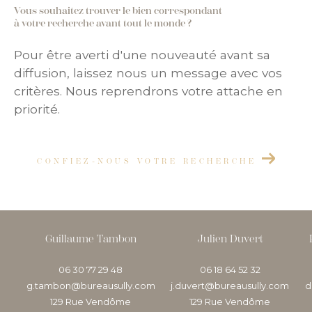
Vous souhaitez trouver le bien correspondant
à votre recherche avant tout le monde ?
Pour être averti d'une nouveauté avant sa
diffusion, laissez nous un message avec vos
critères. Nous reprendrons votre attache en
priorité.
CONFIEZ-NOUS VOTRE RECHERCHE
Guillaume Tambon
Julien Duvert
06 30 77 29 48
06 18 64 52 32
g.tambon@bureausully.com
j.duvert@bureausully.com
d
129 Rue Vendôme
129 Rue Vendôme