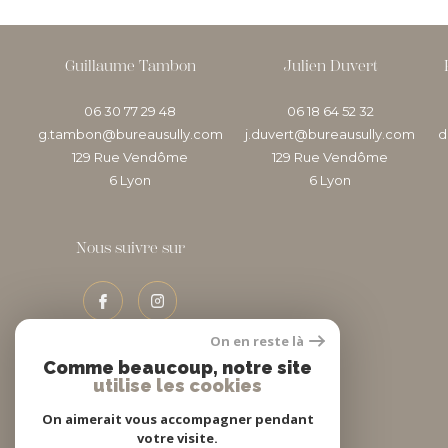
Guillaume Tambon
Julien Duvert
06 30 77 29 48
06 18 64 52 32
g.tambon@bureausully.com
j.duvert@bureausully.com
d
129 Rue Vendôme
129 Rue Vendôme
6
lyon
6
lyon
Nous suivre sur
On en reste là
Comme beaucoup, notre site
utilise les cookies
Adhérents
On aimerait vous accompagner pendant
votre visite.