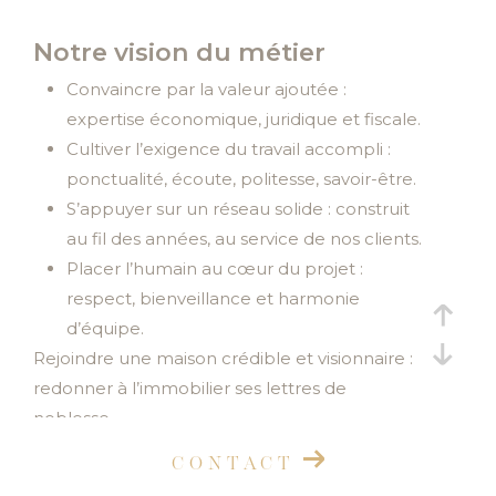
Budget
Budget
Notre vision du métier
Surface
Convaincre par la valeur ajoutée :
Surface
expertise économique, juridique et fiscale.
Cultiver l’exigence du travail accompli :
Pièces
ponctualité, écoute, politesse, savoir-être.
Pièces
S’appuyer sur un réseau solide : construit
Référence
au fil des années, au service de nos clients.
Placer l’humain au cœur du projet :
respect, bienveillance et harmonie
d’équipe.
AFFINER LES CRITÈRES
Rejoindre une maison crédible et visionnaire :
TERRASSE
PARKING
PISCINE
redonner à l’immobilier ses lettres de
noblesse.
FILTRER PAR
CONTACT
COUPS DE COEUR