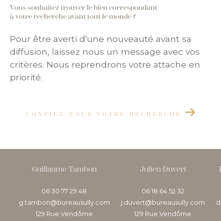
Vous souhaitez trouver le bien correspondant
à votre recherche avant tout le monde ?
Pour être averti d'une nouveauté avant sa
diffusion, laissez nous un message avec vos
critères. Nous reprendrons votre attache en
priorité.
CONFIEZ-NOUS VOTRE RECHERCHE
Guillaume Tambon
Julien Duvert
06 30 77 29 48
06 18 64 52 32
g.tambon@bureausully.com
j.duvert@bureausully.com
d
129 Rue Vendôme
129 Rue Vendôme