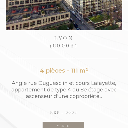
CALUIRE-ET-CUIRE
(69300)
2 pièces - 61,50 m²
e,
Proche CALUIRE ET CUIRE: "Résidence LY
ec
ON PLAGE" / Quai Joseph Gillet. 5 min Tu
nnel Croix Rousse. Au 5ème étage/6...
REF : 690
VENDU