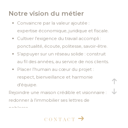
Budget
Budget
Notre vision du métier
Surface
Convaincre par la valeur ajoutée :
Surface
expertise économique, juridique et fiscale.
Cultiver l’exigence du travail accompli :
Pièces
ponctualité, écoute, politesse, savoir-être.
Pièces
S’appuyer sur un réseau solide : construit
Référence
au fil des années, au service de nos clients.
Placer l’humain au cœur du projet :
respect, bienveillance et harmonie
d’équipe.
AFFINER LES CRITÈRES
Rejoindre une maison crédible et visionnaire :
TERRASSE
PARKING
PISCINE
redonner à l’immobilier ses lettres de
noblesse.
FILTRER PAR
CONTACT
COUPS DE COEUR