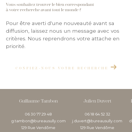
Vous souhaitez trouver le bien correspondant
à votre recherche avant tout le monde ?
Pour être averti d'une nouveauté avant sa
diffusion, laissez nous un message avec vos
critères. Nous reprendrons votre attache en
priorité.
CONFIEZ-NOUS VOTRE RECHERCHE
Guillaume Tambon
Julien Duvert
06 30 77 29 48
06 18 64 52 32
g.tambon@bureausully.com
j.duvert@bureausully.com
d
129 Rue Vendôme
129 Rue Vendôme