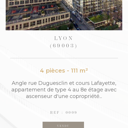
CALUIRE-ET-CUIRE
(69300)
2 pièces - 61,50 m²
tte,
Proche CALUIRE ET CUIRE: "Résidence LY
avec
ON PLAGE" / Quai Joseph Gillet. 5 min Tu
nnel Croix Rousse. Au 5ème étage/6...
REF : 690
VENDU