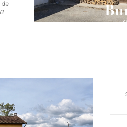
 de
m2