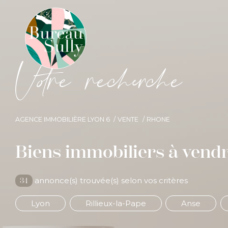
V
o
r
e
r
e
c
e
c
e
AGENCE IMMOBILIÈRE LYON 6
VENTE
RHONE
Biens immobiliers à vend
annonce(s) trouvée(s) selon vos critères
34
Lyon
Rillieux-la-Pape
Anse