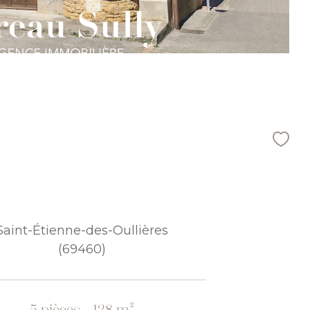
Saint-Étienne-des-Oullières
(69460)
5 pièces - 138 m²