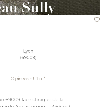
Lyon
(69009)
3 pièces - 64 m²
n 69009 face clinique de la
garde Appartement T3 64 m2