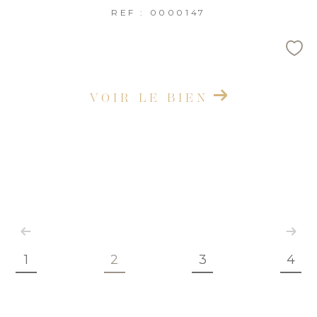
REF : 0000147
VOIR LE BIEN
1
2
3
4