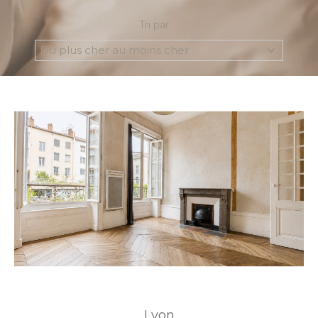
Budget
Budget
Tri par
Du plus cher au moins cher
Surface
Surface
Pièces
Pièces
Référence
AFFINER LES CRITÈRES
TERRASSE
PARKING
PISCINE
FILTRER PAR
Lyon