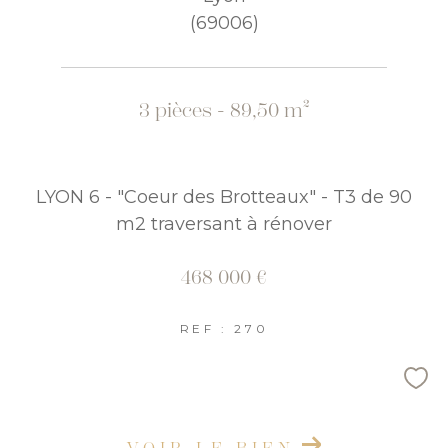
(69006)
COUPS DE COEUR
EXCLUSIVITÉS
NOUVEAUTÉS
3 pièces - 89,50 m²
RECHERCHER
LYON 6 - "Coeur des Brotteaux" - T3 de 90
m2 traversant à rénover
468 000 €
REF : 270