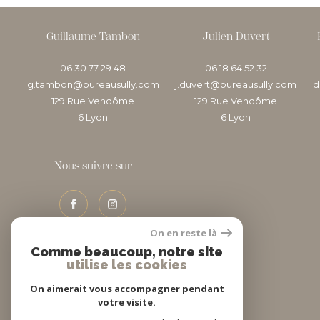
Guillaume Tambon
Julien Duvert
06 30 77 29 48
06 18 64 52 32
g.tambon@bureausully.com
j.duvert@bureausully.com
d
129 Rue Vendôme
129 Rue Vendôme
6
lyon
6
lyon
Nous suivre sur
On en reste là
Comme beaucoup, notre site
utilise les cookies
Adhérents
On aimerait vous accompagner pendant
votre visite.